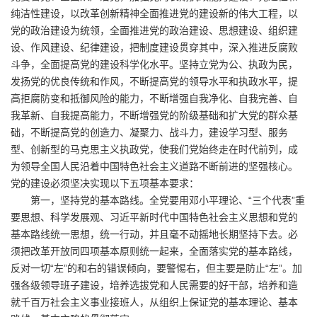
纯洁性建设，以改革创新精神全面推进党的建设新的伟大工程，以
党的政治建设为统领，全面推进党的政治建设、思想建设、组织建
设、作风建设、纪律建设，把制度建设贯穿其中，深入推进反腐败
斗争，全面提高党的建设科学化水平。坚持立党为公、执政为民，
发扬党的优良传统和作风，不断提高党的领导水平和执政水平，提
高拒腐防变和抵御风险的能力，不断增强自我净化、自我完善、自
我革新、自我提高能力，不断增强党的阶级基础和扩大党的群众基
础，不断提高党的创造力、凝聚力、战斗力，建设学习型、服务
型、创新型的马克思主义执政党，使我们党始终走在时代前列，成
为领导全国人民沿着中国特色社会主义道路不断前进的坚强核心。
党的建设必须坚决实现以下五项基本要求：
第一，坚持党的基本路线。全党要用邓小平理论、“三个代表”重
要思想、科学发展观、习近平新时代中国特色社会主义思想和党的
基本路线统一思想，统一行动，并且毫不动摇地长期坚持下去。必
须把改革开放同四项基本原则统一起来，全面落实党的基本路线，
反对一切“左”的和右的错误倾向，要警惕右，但主要是防止“左”。加
强各级领导班子建设，培养选拔党和人民需要的好干部，培养和造
就千百万社会主义事业接班人，从组织上保证党的基本理论、基本