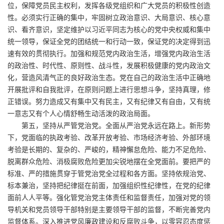
位，保障党员民主权利，发挥各级党组织和广大党员的积极性创造
性。必须实行正确的集中，牢固树立政治意识、大局意识、核心意
识、看齐意识，坚定维护以习近平同志为核心的党中央权威和集中
统一领导，保证全党的团结统一和行动一致，保证党的决定得到迅
速有效的贯彻执行。加强和规范党内政治生活，增强党内政治生活
的政治性、时代性、原则性、战斗性，发展积极健康的党内政治文
化，营造风清气正的良好政治生态。党在自己的政治生活中正确地
开展批评和自我批评，在原则问题上进行思想斗争，坚持真理，修
正错误。努力造成又有集中又有民主，又有纪律又有自由，又有统
一意志又有个人心情舒畅生动活泼的政治局面。
第五，坚持从严管党治党。全面从严治党永远在路上。新形势
下，党面临的执政考验、改革开放考验、市场经济考验、外部环境
考验是长期的、复杂的、严峻的，精神懈怠危险、能力不足危险、
脱离群众危险、消极腐败危险更加尖锐地摆在全党面前。要把严的
标准、严的措施贯穿于管党治党全过程和各方面。坚持依规治党、
标本兼治，坚持把纪律挺在前面，加强组织性纪律性，在党的纪律
面前人人平等。强化管党治党主体责任和监督责任，加强对党的领
导机关和党员领导干部特别是主要领导干部的监督，不断完善党内
监督体系。深入推进党风廉政建设和反腐败斗争，以零容忍态度惩