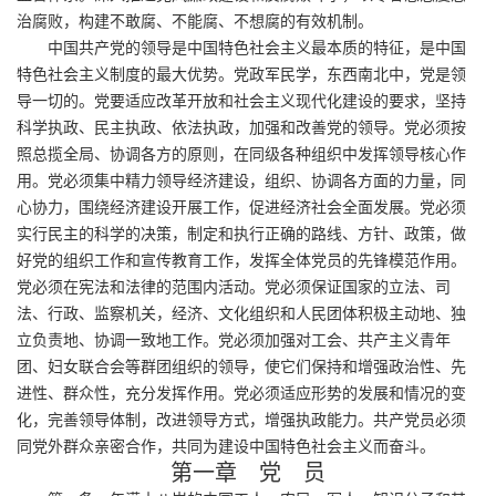
治腐败，构建不敢腐、不能腐、不想腐的有效机制。
中国共产党的领导是中国特色社会主义最本质的特征，是中国
特色社会主义制度的最大优势。党政军民学，东西南北中，党是领
导一切的。党要适应改革开放和社会主义现代化建设的要求，坚持
科学执政、民主执政、依法执政，加强和改善党的领导。党必须按
照总揽全局、协调各方的原则，在同级各种组织中发挥领导核心作
用。党必须集中精力领导经济建设，组织、协调各方面的力量，同
心协力，围绕经济建设开展工作，促进经济社会全面发展。党必须
实行民主的科学的决策，制定和执行正确的路线、方针、政策，做
好党的组织工作和宣传教育工作，发挥全体党员的先锋模范作用。
党必须在宪法和法律的范围内活动。党必须保证国家的立法、司
法、行政、监察机关，经济、文化组织和人民团体积极主动地、独
立负责地、协调一致地工作。党必须加强对工会、共产主义青年
团、妇女联合会等群团组织的领导，使它们保持和增强政治性、先
进性、群众性，充分发挥作用。党必须适应形势的发展和情况的变
化，完善领导体制，改进领导方式，增强执政能力。共产党员必须
同党外群众亲密合作，共同为建设中国特色社会主义而奋斗。
第一章 党 员