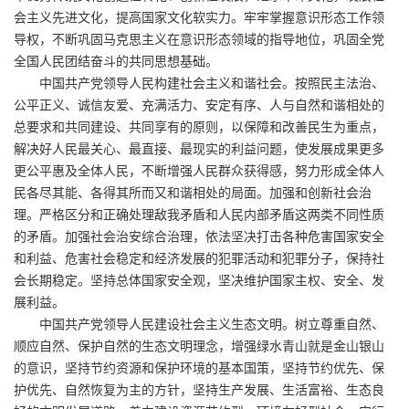
会主义先进文化，提高国家文化软实力。牢牢掌握意识形态工作领
导权，不断巩固马克思主义在意识形态领域的指导地位，巩固全党
全国人民团结奋斗的共同思想基础。
中国共产党领导人民构建社会主义和谐社会。按照民主法治、
公平正义、诚信友爱、充满活力、安定有序、人与自然和谐相处的
总要求和共同建设、共同享有的原则，以保障和改善民生为重点，
解决好人民最关心、最直接、最现实的利益问题，使发展成果更多
更公平惠及全体人民，不断增强人民群众获得感，努力形成全体人
民各尽其能、各得其所而又和谐相处的局面。加强和创新社会治
理。严格区分和正确处理敌我矛盾和人民内部矛盾这两类不同性质
的矛盾。加强社会治安综合治理，依法坚决打击各种危害国家安全
和利益、危害社会稳定和经济发展的犯罪活动和犯罪分子，保持社
会长期稳定。坚持总体国家安全观，坚决维护国家主权、安全、发
展利益。
中国共产党领导人民建设社会主义生态文明。树立尊重自然、
顺应自然、保护自然的生态文明理念，增强绿水青山就是金山银山
的意识，坚持节约资源和保护环境的基本国策，坚持节约优先、保
护优先、自然恢复为主的方针，坚持生产发展、生活富裕、生态良