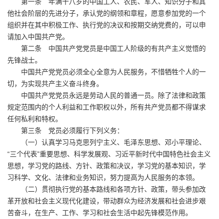
第一条 年满十八岁的中国工人、农民、军人、知识分子和其
他社会阶层的先进分子，承认党的纲领和章程，愿意参加党的一个
组织并在其中积极工作、执行党的决议和按期交纳党费的，可以申
请加入中国共产党。
第二条 中国共产党党员是中国工人阶级的有共产主义觉悟的
先锋战士。
中国共产党党员必须全心全意为人民服务，不惜牺牲个人的一
切，为实现共产主义奋斗终身。
中国共产党党员永远是劳动人民的普通一员。除了法律和政策
规定范围内的个人利益和工作职权以外，所有共产党员都不得谋求
任何私利和特权。
第三条 党员必须履行下列义务：
（一）认真学习马克思列宁主义、毛泽东思想、邓小平理论、
“三个代表”重要思想、科学发展观、习近平新时代中国特色社会主义
思想，学习党的路线、方针、政策和决议，学习党的基本知识，学
习科学、文化、法律和业务知识，努力提高为人民服务的本领。
（二）贯彻执行党的基本路线和各项方针、政策，带头参加改
革开放和社会主义现代化建设，带动群众为经济发展和社会进步艰
苦奋斗，在生产、工作、学习和社会生活中起先锋模范作用。