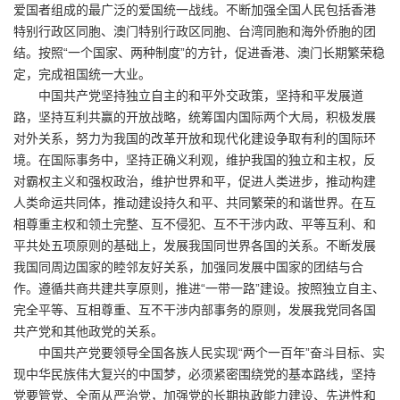
爱国者组成的最广泛的爱国统一战线。不断加强全国人民包括香港
特别行政区同胞、澳门特别行政区同胞、台湾同胞和海外侨胞的团
结。按照“一个国家、两种制度”的方针，促进香港、澳门长期繁荣稳
定，完成祖国统一大业。
中国共产党坚持独立自主的和平外交政策，坚持和平发展道
路，坚持互利共赢的开放战略，统筹国内国际两个大局，积极发展
对外关系，努力为我国的改革开放和现代化建设争取有利的国际环
境。在国际事务中，坚持正确义利观，维护我国的独立和主权，反
对霸权主义和强权政治，维护世界和平，促进人类进步，推动构建
人类命运共同体，推动建设持久和平、共同繁荣的和谐世界。在互
相尊重主权和领土完整、互不侵犯、互不干涉内政、平等互利、和
平共处五项原则的基础上，发展我国同世界各国的关系。不断发展
我国同周边国家的睦邻友好关系，加强同发展中国家的团结与合
作。遵循共商共建共享原则，推进“一带一路”建设。按照独立自主、
完全平等、互相尊重、互不干涉内部事务的原则，发展我党同各国
共产党和其他政党的关系。
中国共产党要领导全国各族人民实现“两个一百年”奋斗目标、实
现中华民族伟大复兴的中国梦，必须紧密围绕党的基本路线，坚持
党要管党、全面从严治党，加强党的长期执政能力建设、先进性和