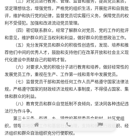
（三）对党员进行教育、管理、监督和服务，提高党员素质，
坚定理想信念，增强党性，严格党的组织生活，开展批评和自我批
评，维护和执行党的纪律，监督党员切实履行义务，保障党员的权
利不受侵犯。加强和改进流动党员管理。
（四）密切联系群众，经常了解群众对党员、党的工作的批评
和意见，维护群众的正当权利和利益，做好群众的思想政治工作。
（五）充分发挥党员和群众的积极性创造性，发现、培养和推
荐他们中间的优秀人才，鼓励和支持他们在改革开放和社会主义现
代化建设中贡献自己的聪明才智。
（六）对要求入党的积极分子进行教育和培养，做好经常性的
发展党员工作，重视在生产、工作第一线和青年中发展党员。
（七）监督党员干部和其他任何工作人员严格遵守国家法律法
规，严格遵守国家的财政经济法规和人事制度，不得侵占国家、集
体和群众的利益。
（八）教育党员和群众自觉抵制不良倾向，坚决同各种违纪违
法行为作斗争。
第三十三条 街道、乡、镇党的基层委员会和村、社区党组
织，领导本地区的工作和基层社会治理，支持和保证行政组织、经
济组织和群众自治组织充分行使职权。