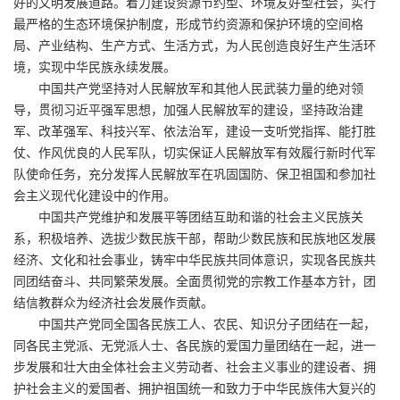
好的文明发展道路。着力建设资源节约型、环境友好型社会，实行
最严格的生态环境保护制度，形成节约资源和保护环境的空间格
局、产业结构、生产方式、生活方式，为人民创造良好生产生活环
境，实现中华民族永续发展。
中国共产党坚持对人民解放军和其他人民武装力量的绝对领
导，贯彻习近平强军思想，加强人民解放军的建设，坚持政治建
军、改革强军、科技兴军、依法治军，建设一支听党指挥、能打胜
仗、作风优良的人民军队，切实保证人民解放军有效履行新时代军
队使命任务，充分发挥人民解放军在巩固国防、保卫祖国和参加社
会主义现代化建设中的作用。
中国共产党维护和发展平等团结互助和谐的社会主义民族关
系，积极培养、选拔少数民族干部，帮助少数民族和民族地区发展
经济、文化和社会事业，铸牢中华民族共同体意识，实现各民族共
同团结奋斗、共同繁荣发展。全面贯彻党的宗教工作基本方针，团
结信教群众为经济社会发展作贡献。
中国共产党同全国各民族工人、农民、知识分子团结在一起，
同各民主党派、无党派人士、各民族的爱国力量团结在一起，进一
步发展和壮大由全体社会主义劳动者、社会主义事业的建设者、拥
护社会主义的爱国者、拥护祖国统一和致力于中华民族伟大复兴的