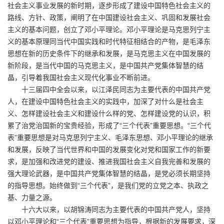
社会主义事业发展的新时期，逐步形成了建设中国特色社会主义的
路线、方针、政策，阐明了在中国建设社会主义、巩固和发展社会
主义的基本问题，创立了邓小平理论。邓小平理论是马克思列宁主
义的基本原理同当代中国实践和时代特征相结合的产物，是毛泽东
思想在新的历史条件下的继承和发展，是马克思主义在中国发展的
新阶段，是当代中国的马克思主义，是中国共产党集体智慧的结
晶，引导着我国社会主义现代化事业不断前进。
十三届四中全会以来，以江泽民同志为主要代表的中国共产党
人，在建设中国特色社会主义的实践中，加深了对什么是社会主
义、怎样建设社会主义和建设什么样的党、怎样建设党的认识，积
累了治党治国新的宝贵经验，形成了“三个代表”重要思想。“三个代
表”重要思想是对马克思列宁主义、毛泽东思想、邓小平理论的继承
和发展，反映了当代世界和中国的发展变化对党和国家工作的新要
求，是加强和改进党的建设、推进我国社会主义自我完善和发展的
强大理论武器，是中国共产党集体智慧的结晶，是党必须长期坚持
的指导思想。始终做到“三个代表”，是我们党的立党之本、执政之
基、力量之源。
十六大以来，以胡锦涛同志为主要代表的中国共产党人，坚持
以邓小平理论和“三个代表”重要思想为指导，根据新的发展要求，深