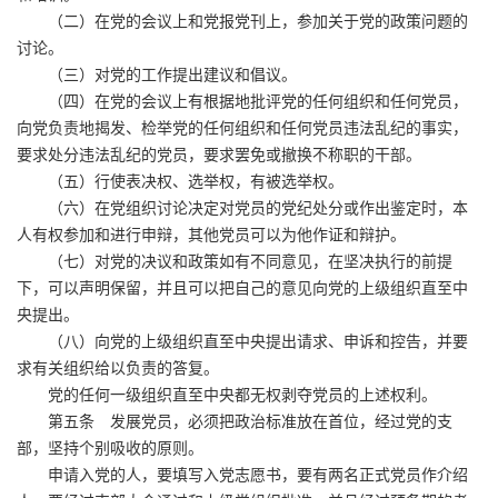
（二）在党的会议上和党报党刊上，参加关于党的政策问题的
讨论。
（三）对党的工作提出建议和倡议。
（四）在党的会议上有根据地批评党的任何组织和任何党员，
向党负责地揭发、检举党的任何组织和任何党员违法乱纪的事实，
要求处分违法乱纪的党员，要求罢免或撤换不称职的干部。
（五）行使表决权、选举权，有被选举权。
（六）在党组织讨论决定对党员的党纪处分或作出鉴定时，本
人有权参加和进行申辩，其他党员可以为他作证和辩护。
（七）对党的决议和政策如有不同意见，在坚决执行的前提
下，可以声明保留，并且可以把自己的意见向党的上级组织直至中
央提出。
（八）向党的上级组织直至中央提出请求、申诉和控告，并要
求有关组织给以负责的答复。
党的任何一级组织直至中央都无权剥夺党员的上述权利。
第五条 发展党员，必须把政治标准放在首位，经过党的支
部，坚持个别吸收的原则。
申请入党的人，要填写入党志愿书，要有两名正式党员作介绍