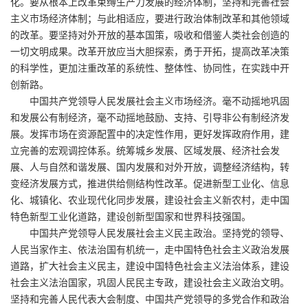
化。要从根本上改革束缚生产力发展的经济体制，坚持和完善社会
主义市场经济体制；与此相适应，要进行政治体制改革和其他领域
的改革。要坚持对外开放的基本国策，吸收和借鉴人类社会创造的
一切文明成果。改革开放应当大胆探索，勇于开拓，提高改革决策
的科学性，更加注重改革的系统性、整体性、协同性，在实践中开
创新路。
中国共产党领导人民发展社会主义市场经济。毫不动摇地巩固
和发展公有制经济，毫不动摇地鼓励、支持、引导非公有制经济发
展。发挥市场在资源配置中的决定性作用，更好发挥政府作用，建
立完善的宏观调控体系。统筹城乡发展、区域发展、经济社会发
展、人与自然和谐发展、国内发展和对外开放，调整经济结构，转
变经济发展方式，推进供给侧结构性改革。促进新型工业化、信息
化、城镇化、农业现代化同步发展，建设社会主义新农村，走中国
特色新型工业化道路，建设创新型国家和世界科技强国。
中国共产党领导人民发展社会主义民主政治。坚持党的领导、
人民当家作主、依法治国有机统一，走中国特色社会主义政治发展
道路，扩大社会主义民主，建设中国特色社会主义法治体系，建设
社会主义法治国家，巩固人民民主专政，建设社会主义政治文明。
坚持和完善人民代表大会制度、中国共产党领导的多党合作和政治