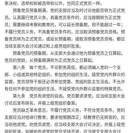
表决权、选举权和被选举权以外，也同正式党员一样。
预备党员预备期满，党的支部应当及时讨论他能否转为正式党
员。认真履行党员义务，具备党员条件的，应当按期转为正式党
员；需要继续考察和教育的，可以延长预备期，但不能超过一年；
不履行党员义务，不具备党员条件的，应当取消预备党员资格。预
备党员转为正式党员，或延长预备期，或取消预备党员资格，都应
当经支部大会讨论通过和上级党组织批准。
预备党员的预备期，从支部大会通过他为预备党员之日算起。
党员的党龄，从预备期满转为正式党员之日算起。
第八条 每个党员，不论职务高低，都必须编入党的一个支
部、小组或其他特定组织，参加党的组织生活，接受党内外群众的
监督。党员领导干部还必须参加党委、党组的民主生活会。不允许
有任何不参加党的组织生活、不接受党内外群众监督的特殊党员。
第九条 党员有退党的自由。党员要求退党，应当经支部大会
讨论后宣布除名，并报上级党组织备案。
党员缺乏革命意志，不履行党员义务，不符合党员条件，党的
支部应当对他进行教育，要求他限期改正；经教育仍无转变的，应
当劝他退党。劝党员退党，应当经支部大会讨论决定，并报上级党
组织批准。如被劝告退党的党员坚持不退，应当提交支部大会讨