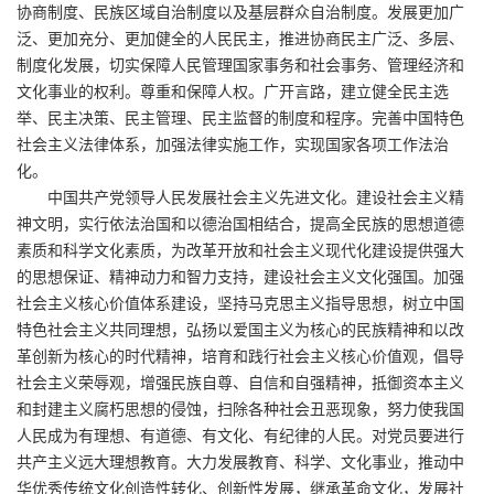
协商制度、民族区域自治制度以及基层群众自治制度。发展更加广
泛、更加充分、更加健全的人民民主，推进协商民主广泛、多层、
制度化发展，切实保障人民管理国家事务和社会事务、管理经济和
文化事业的权利。尊重和保障人权。广开言路，建立健全民主选
举、民主决策、民主管理、民主监督的制度和程序。完善中国特色
社会主义法律体系，加强法律实施工作，实现国家各项工作法治
化。
中国共产党领导人民发展社会主义先进文化。建设社会主义精
神文明，实行依法治国和以德治国相结合，提高全民族的思想道德
素质和科学文化素质，为改革开放和社会主义现代化建设提供强大
的思想保证、精神动力和智力支持，建设社会主义文化强国。加强
社会主义核心价值体系建设，坚持马克思主义指导思想，树立中国
特色社会主义共同理想，弘扬以爱国主义为核心的民族精神和以改
革创新为核心的时代精神，培育和践行社会主义核心价值观，倡导
社会主义荣辱观，增强民族自尊、自信和自强精神，抵御资本主义
和封建主义腐朽思想的侵蚀，扫除各种社会丑恶现象，努力使我国
人民成为有理想、有道德、有文化、有纪律的人民。对党员要进行
共产主义远大理想教育。大力发展教育、科学、文化事业，推动中
华优秀传统文化创造性转化、创新性发展，继承革命文化，发展社