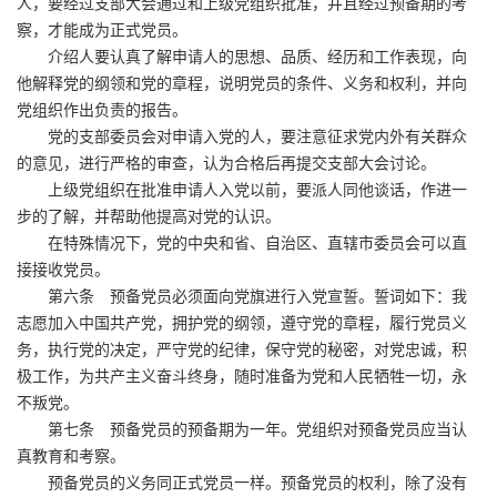
人，要经过支部大会通过和上级党组织批准，并且经过预备期的考
察，才能成为正式党员。
介绍人要认真了解申请人的思想、品质、经历和工作表现，向
他解释党的纲领和党的章程，说明党员的条件、义务和权利，并向
党组织作出负责的报告。
党的支部委员会对申请入党的人，要注意征求党内外有关群众
的意见，进行严格的审查，认为合格后再提交支部大会讨论。
上级党组织在批准申请人入党以前，要派人同他谈话，作进一
步的了解，并帮助他提高对党的认识。
在特殊情况下，党的中央和省、自治区、直辖市委员会可以直
接接收党员。
第六条 预备党员必须面向党旗进行入党宣誓。誓词如下：我
志愿加入中国共产党，拥护党的纲领，遵守党的章程，履行党员义
务，执行党的决定，严守党的纪律，保守党的秘密，对党忠诚，积
极工作，为共产主义奋斗终身，随时准备为党和人民牺牲一切，永
不叛党。
第七条 预备党员的预备期为一年。党组织对预备党员应当认
真教育和考察。
预备党员的义务同正式党员一样。预备党员的权利，除了没有