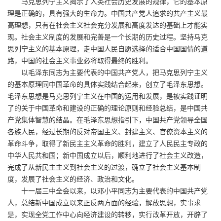
马克思列宁主义揭示了人类社会历史发展的规律，它的基本原
理是正确的，具有强大的生命力。中国共产党人追求的共产主义最
高理想，只有在社会主义社会充分发展和高度发达的基础上才能实
现。社会主义制度的发展和完善是一个长期的历史过程。坚持马克
思列宁主义的基本原理，走中国人民自愿选择的适合中国国情的道
路，中国的社会主义事业必将取得最终的胜利。
以毛泽东同志为主要代表的中国共产党人，把马克思列宁主义
的基本原理同中国革命的具体实践结合起来，创立了毛泽东思想。
毛泽东思想是马克思列宁主义在中国的运用和发展，是被实践证明
了的关于中国革命和建设的正确的理论原则和经验总结，是中国共
产党集体智慧的结晶。在毛泽东思想指引下，中国共产党领导全国
各族人民，经过长期的反对帝国主义、封建主义、官僚资本主义的
革命斗争，取得了新民主主义革命的胜利，建立了人民民主专政的
中华人民共和国；新中国成立以后，顺利地进行了社会主义改造，
完成了从新民主主义到社会主义的过渡，确立了社会主义基本制
度，发展了社会主义的经济、政治和文化。
十一届三中全会以来，以邓小平同志为主要代表的中国共产党
人，总结新中国成立以来正反两方面的经验，解放思想，实事求
是，实现全党工作中心向经济建设的转移，实行改革开放，开辟了