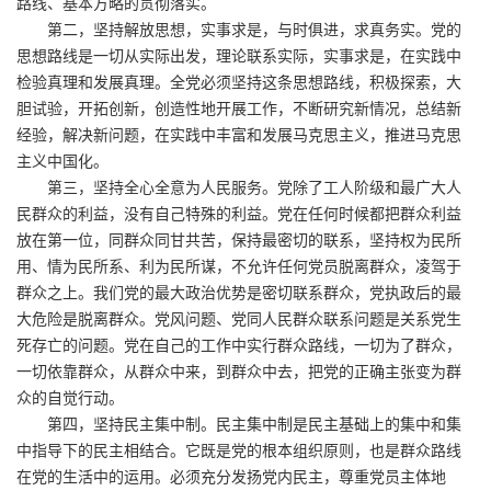
路线、基本方略的贯彻落实。
第二，坚持解放思想，实事求是，与时俱进，求真务实。党的
思想路线是一切从实际出发，理论联系实际，实事求是，在实践中
检验真理和发展真理。全党必须坚持这条思想路线，积极探索，大
胆试验，开拓创新，创造性地开展工作，不断研究新情况，总结新
经验，解决新问题，在实践中丰富和发展马克思主义，推进马克思
主义中国化。
第三，坚持全心全意为人民服务。党除了工人阶级和最广大人
民群众的利益，没有自己特殊的利益。党在任何时候都把群众利益
放在第一位，同群众同甘共苦，保持最密切的联系，坚持权为民所
用、情为民所系、利为民所谋，不允许任何党员脱离群众，凌驾于
群众之上。我们党的最大政治优势是密切联系群众，党执政后的最
大危险是脱离群众。党风问题、党同人民群众联系问题是关系党生
死存亡的问题。党在自己的工作中实行群众路线，一切为了群众，
一切依靠群众，从群众中来，到群众中去，把党的正确主张变为群
众的自觉行动。
第四，坚持民主集中制。民主集中制是民主基础上的集中和集
中指导下的民主相结合。它既是党的根本组织原则，也是群众路线
在党的生活中的运用。必须充分发扬党内民主，尊重党员主体地