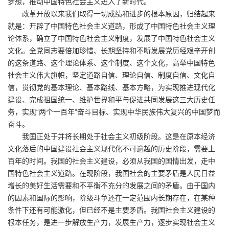
梦想，推动中国特色社会主义进入了新时代。
改革开放以来我们取得一切成绩和进步的根本原因，归结起来
就是：开辟了中国特色社会主义道路，形成了中国特色社会主义理
论体系，确立了中国特色社会主义制度，发展了中国特色社会主义
文化。全党同志要倍加珍惜、长期坚持和不断发展党历经艰辛开创
的这条道路、这个理论体系、这个制度、这个文化，高举中国特色
社会主义伟大旗帜，坚定道路自信、理论自信、制度自信、文化自
信，贯彻党的基本理论、基本路线、基本方略，为实现推进现代化
建设、完成祖国统一、维护世界和平与促进共同发展这三大历史任
务，实现“两个一百年”奋斗目标、实现中华民族伟大复兴的中国梦而
奋斗。
我国正处于并将长期处于社会主义初级阶段。这是在原本经济
文化落后的中国建设社会主义现代化不可逾越的历史阶段，需要上
百年的时间。我国的社会主义建设，必须从我国的国情出发，走中
国特色社会主义道路。在现阶段，我国社会的主要矛盾是人民日益
增长的美好生活需要和不平衡不充分的发展之间的矛盾。由于国内
的因素和国际的影响，阶级斗争还在一定范围内长期存在，在某种
条件下还有可能激化，但已经不是主要矛盾。我国社会主义建设的
根本任务，是进一步解放生产力，发展生产力，逐步实现社会主义