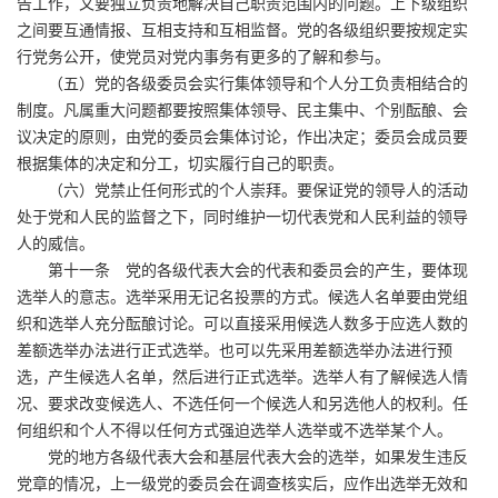
告工作，又要独立负责地解决自己职责范围内的问题。上下级组织
之间要互通情报、互相支持和互相监督。党的各级组织要按规定实
行党务公开，使党员对党内事务有更多的了解和参与。
（五）党的各级委员会实行集体领导和个人分工负责相结合的
制度。凡属重大问题都要按照集体领导、民主集中、个别酝酿、会
议决定的原则，由党的委员会集体讨论，作出决定；委员会成员要
根据集体的决定和分工，切实履行自己的职责。
（六）党禁止任何形式的个人崇拜。要保证党的领导人的活动
处于党和人民的监督之下，同时维护一切代表党和人民利益的领导
人的威信。
第十一条 党的各级代表大会的代表和委员会的产生，要体现
选举人的意志。选举采用无记名投票的方式。候选人名单要由党组
织和选举人充分酝酿讨论。可以直接采用候选人数多于应选人数的
差额选举办法进行正式选举。也可以先采用差额选举办法进行预
选，产生候选人名单，然后进行正式选举。选举人有了解候选人情
况、要求改变候选人、不选任何一个候选人和另选他人的权利。任
何组织和个人不得以任何方式强迫选举人选举或不选举某个人。
党的地方各级代表大会和基层代表大会的选举，如果发生违反
党章的情况，上一级党的委员会在调查核实后，应作出选举无效和