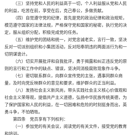
（三）坚持党和人民的利益高于一切，个人利益服从党和人民
的利益，吃苦在前，享受在后，克己奉公，多做贡献。
（四）自觉遵守党的纪律，首先是党的政治纪律和政治规矩，
模范遵守国家的法律法规，严格保守党和国家的秘密，执行党的决
定，服从组织分配，积极完成党的任务。
（五）维护党的团结和统一，对党忠诚老实，言行一致，坚决
反对一切派别组织和小集团活动，反对阳奉阴违的两面派行为和一
切阴谋诡计。
（六）切实开展批评和自我批评，勇于揭露和纠正违反党的原
则的言行和工作中的缺点、错误，坚决同消极腐败现象作斗争。
（七）密切联系群众，向群众宣传党的主张，遇事同群众商
量，及时向党反映群众的意见和要求，维护群众的正当利益。
（八）发扬社会主义新风尚，带头实践社会主义核心价值观和
社会主义荣辱观，提倡共产主义道德，弘扬中华民族传统美德，为
了保护国家和人民的利益，在一切困难和危险的时刻挺身而出，英
勇斗争，不怕牺牲。
第四条 党员享有下列权利：
（一）参加党的有关会议，阅读党的有关文件，接受党的教育
和培训。