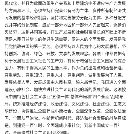
现代化，并且为此而改革生产关系和上层建筑中不适应生产力发展
的方面和环节。必须坚持和完善公有制为主体、多种所有制经济共
同发展的基本经济制度，坚持和完善按劳分配为主体、多种分配方
式并存的分配制度，鼓励一部分地区和一部分人先富起来，逐步消
灭贫穷，达到共同富裕，在生产发展和社会财富增长的基础上不断
满足人民日益增长的美好生活需要，促进人的全面发展。发展是我
们党执政兴国的第一要务。必须坚持以人民为中心的发展思想，坚
持创新、协调、绿色、开放、共享的发展理念。各项工作都要把有
利于发展社会主义社会的生产力，有利于增强社会主义国家的综合
国力，有利于提高人民的生活水平，作为总的出发点和检验标准，
尊重劳动、尊重知识、尊重人才、尊重创造，做到发展为了人民、
发展依靠人民、发展成果由人民共享。跨入新世纪，我国进入全面
建设小康社会、加快推进社会主义现代化的新的发展阶段。必须按
照中国特色社会主义事业“五位一体”总体布局和“四个全面”战略布
局，统筹推进经济建设、政治建设、文化建设、社会建设、生态文
明建设，协调推进全面建成小康社会、全面深化改革、全面依法治
国、全面从严治党。在新世纪新时代，经济和社会发展的战略目标
是，到建党一百年时，全面建成小康社会；到新中国成立一百年
时，全面建成社会主义现代化强国。