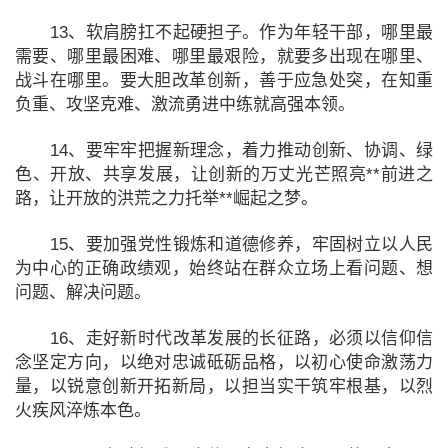
13、软肩膀扛不起硬担子。作为年轻干部，哪里最
需要、哪里最困难、哪里最艰险，就要多出现在哪里、
战斗在哪里。要大胆改革创新，善于应急处突，在知重
负重、攻坚克难、激流勇进中练就高强本领。
14、要牢牢把握新理念，着力推动创新、协调、绿
色、开放、共享发展，让创新的万丈光芒照亮**前进之
路，让开放的洪荒之力托举**崛起之梦。
15、要加强党性锻炼和道德修养，牢固树立以人民
为中心的正确政绩观，始终站在群众立场上看问题、想
问题、解决问题。
16、走好新时代改革发展的长征路，必须以信仰信
念坚定方向，以绝对忠诚砥砺品格，以初心使命激荡力
量，以锐意创新开拓新局，以担当实干筑牢根基，以烈
火疾风淬炼本色。