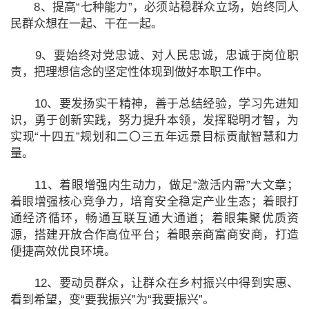
8、提高“七种能力”，必须站稳群众立场，始终同人
民群众想在一起、干在一起。
9、要始终对党忠诚、对人民忠诚，忠诚于岗位职
责，把理想信念的坚定性体现到做好本职工作中。
10、要发扬实干精神，善于总结经验，学习先进知
识，勇于创新实践，努力提升本领，发挥聪明才智，为
实现“十四五”规划和二〇三五年远景目标贡献智慧和力
量。
11、着眼增强内生动力，做足“激活内需”大文章；
着眼增强核心竞争力，培育安全稳定产业生态；着眼打
通经济循环，畅通互联互通大通道；着眼集聚优质资
源，搭建开放合作高位平台；着眼亲商富商安商，打造
便捷高效优良环境。
12、要动员群众，让群众在乡村振兴中得到实惠、
看到希望，变“要我振兴”为“我要振兴”。