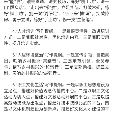
来”能“讲”，融会贯通、讲究技巧，练好“嘴上功”，讲一
口“群众话”。“走出去”常“察”，立足实际、打破常规，练
好“脚上功”，拥一双“调研足”。“坐下来”擅“写”，突破障
碍、勇于尝试，练好“手上功”，修一支“生花笔”。
4.“人才培训”写作提纲。一是着眼灵活性，改进培训
方式。二是着眼针对性，优化培训内容。三是着眼实用
性，提升培训实效。
5.“人居环境整治”写作提纲。一是宣传引领，营造氛
围，吹响乡村振兴“集结音”。二是示范引领，全员参
与，谱写乡村振兴的“和谐音”。三是支部助推，建章立
制，奏响乡村振兴的“最强音”。
6.“职工文化生活”写作提纲。一是以职工思想建设为
立足点，搭建好价值观念传播的平台。二是以职工文化
活动为切入点，搭建好文教活动开展的平台。三是以提
高劳动技能为出发点，搭建好技术技能比武的平台。四
是以文体机制建设为创新点，搭建好文化人才建设的平