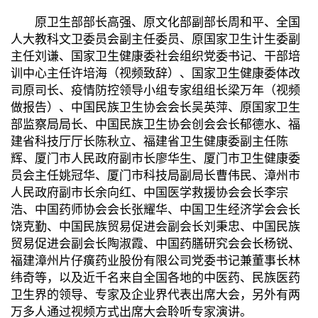
原卫生部部长高强、原文化部副部长周和平、全国
人大教科文卫委员会副主任委员、原国家卫生计生委副
主任刘谦、国家卫生健康委社会组织党委书记、干部培
训中心主任许培海（视频致辞）、国家卫生健康委体改
司原司长、疫情防控领导小组专家组组长梁万年（视频
做报告）、中国民族卫生协会会长吴英萍、原国家卫生
部监察局局长、中国民族卫生协会创会会长郁德水、福
建省科技厅厅长陈秋立、福建省卫生健康委副主任陈
辉、厦门市人民政府副市长廖华生、厦门市卫生健康委
员会主任姚冠华、厦门市科技局副局长曹伟民、漳州市
人民政府副市长余向红、中国医学救援协会会长李宗
浩、中国药师协会会长张耀华、中国卫生经济学会会长
饶克勤、中国民族贸易促进会副会长刘秉忠、中国民族
贸易促进会副会长陶淑霞、中国药膳研究会会长杨锐、
福建漳州片仔癀药业股份有限公司党委书记兼董事长林
纬奇等，以及近千名来自全国各地的中医药、民族医药
卫生界的领导、专家及企业界代表出席大会，另外有两
万多人通过视频方式出席大会聆听专家演讲。